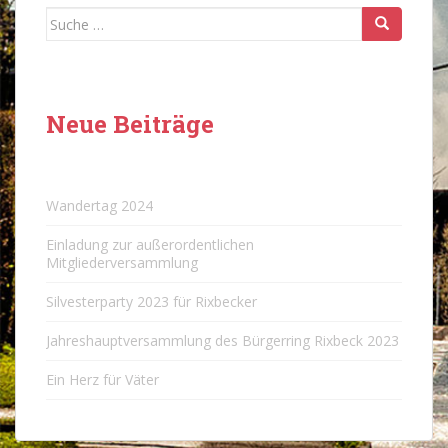
Suche
nach:
Neue Beiträge
Wandertag 2024
Einladung zur außerordentlichen
Mitgliederversammlung
Silvesterparty 2023 für Rixbecker
Jahreshauptversammlung des Bürgerring Rixbeck 2023
Ein Herz für Väter