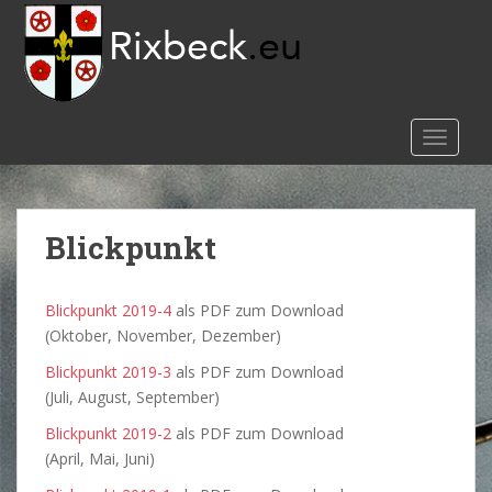
S
k
i
p
t
o
TOGGLE
m
a
i
Blickpunkt
n
c
o
Blickpunkt 2019-4
als PDF zum Download
n
(Oktober, November, Dezember)
t
e
Blickpunkt 2019-3
als PDF zum Download
n
(Juli, August, September)
t
Blickpunkt 2019-2
als PDF zum Download
(April, Mai, Juni)