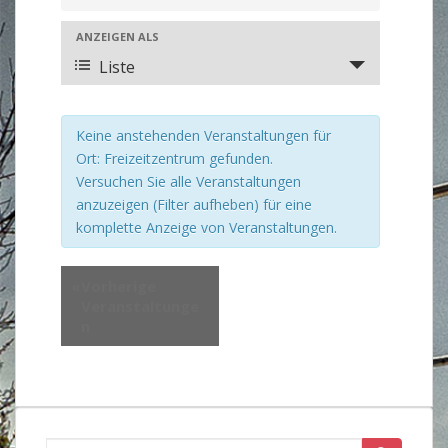
r
a
V
ANZEIGEN ALS
e
n
Liste
r
s
a
t
n
Keine anstehenden Veranstaltungen für
a
s
Ort: Freizeitzentrum gefunden.
l
t
Versuchen Sie alle Veranstaltungen
a
t
anzuzeigen (Filter aufheben) für eine
l
u
komplette Anzeige von Veranstaltungen.
t
n
u
g
n
«
Vorherige
e
g
Veranstaltunge
n
A
n
n
S
s
u
i
c
c
h
h