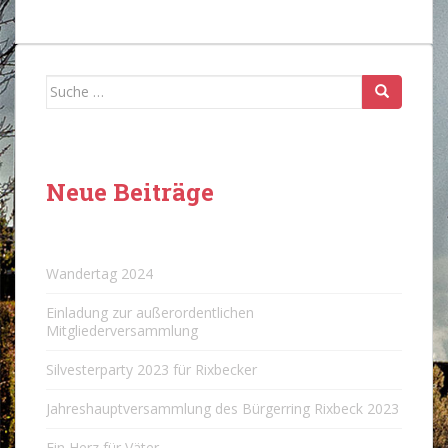
Suche
nach:
Neue Beiträge
Wandertag 2024
Einladung zur außerordentlichen
Mitgliederversammlung
Silvesterparty 2023 für Rixbecker
Jahreshauptversammlung des Bürgerring Rixbeck 2023
Ein Herz für Väter